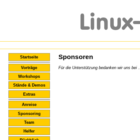
Sponsoren
Startseite
Vorträge
Für die Unterstützung bedanken wir uns bei ..
Workshops
Stände & Demos
Extras
Anreise
Sponsoring
Team
Helfer