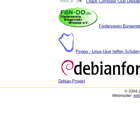
Chaos Computer Club Dresde
Förderverein Bürgerne
Pingos - Linux-User helfen Schulen
Debian-Projekt
© 2004-2
Webmaster:
web