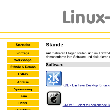
Stände
Startseite
Vorträge
Auf mehreren Etagen stellen sich im Trefftz
demonstrieren ihre Software und diskutieren
Workshops
Software
Stände & Demos
Extras
Anreise
KDE - Ein freier Desktop für uni
Sponsoring
Team
Helfer
GNOME - leicht zu bedienende 