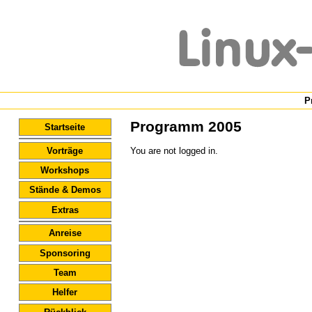
P
Programm 2005
Startseite
Vorträge
You are not logged in.
Workshops
Stände & Demos
Extras
Anreise
Sponsoring
Team
Helfer