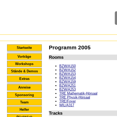
Programm 2005
Startseite
Vorträge
Rooms
Workshops
BZW/A150
BZW/A152
Stände & Demos
BZW/A153
BZW/A154
Extras
BZW/A159
BZW/A251
Anreise
BZW/A253
TRE Mathematik-Hörsaal
Sponsoring
TRE Physik-Hörsaal
TRE/Foyer
Team
WIL/A317
Helfer
Tracks