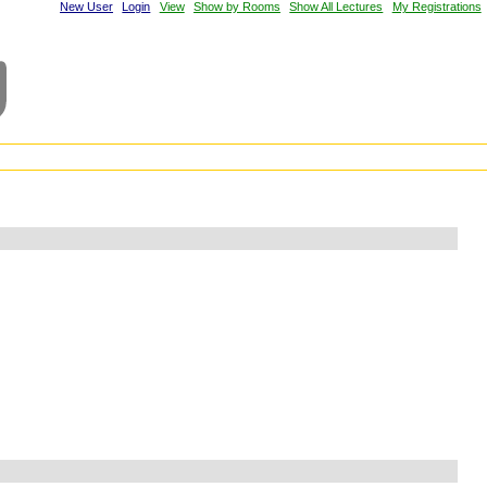
New User
Login
View
Show by Rooms
Show All Lectures
My Registrations